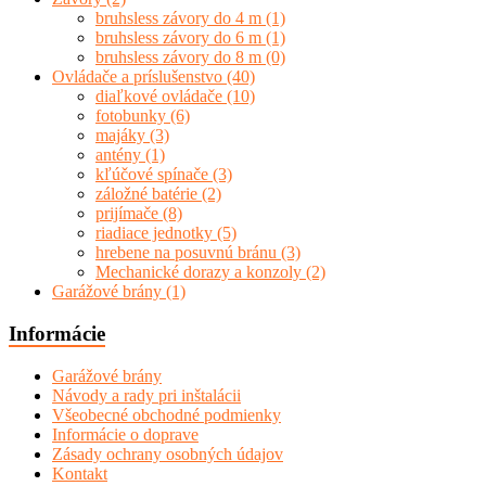
bruhsless závory do 4 m
(1)
bruhsless závory do 6 m
(1)
bruhsless závory do 8 m
(0)
Ovládače a príslušenstvo
(40)
diaľkové ovládače
(10)
fotobunky
(6)
majáky
(3)
antény
(1)
kľúčové spínače
(3)
záložné batérie
(2)
prijímače
(8)
riadiace jednotky
(5)
hrebene na posuvnú bránu
(3)
Mechanické dorazy a konzoly
(2)
Garážové brány
(1)
Informácie
Garážové brány
Návody a rady pri inštalácii
Všeobecné obchodné podmienky
Informácie o doprave
Zásady ochrany osobných údajov
Kontakt