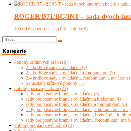
ROGER B71/BC/INT – sada dvoch intern
100.00
€
Pridať do košíka
(s DPH:
123.00
€
)
Kategórie
Pohony krídlových brán
(18)
2 – krídlové sady s ovládačmi
(6)
2 – krídlové sady s ovládačmi a fotobunkami
(5)
2 – krídlové sady s ovládačmi, fotobunkami a majákom
(
Samostané krídlové pohony
(1)
Pohony posuvných brán
(23)
sady pre posuvné brány s ovládačmi
(6)
sady pre posuvné brány s ovládačmi a hrebeňmi
(4)
sady pre posuvné brány s ovládačmi a fotobunkami
(3)
sady pre posuvné brány s ovládačmi, fotobunkami a ma
sady pre posuvné brány s ovládačmi, hrebeňmi a fotob
sady pre posuvné brány s ovládačmi, fotobunkami, maj
Pohony pre garážové brány
(13)
Závory
(2)