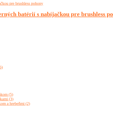
ých batérií s nabíjačkou pre brushless p
6)
jákom
(5)
unkami
(3)
ákom a hrebeňmi
(2)