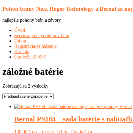
Prejsť
Pohon brány Nice, Roger Technology a Bernal za naj
na
obsah
najlepšie pohony brán a závory
Menu
Úvod
Servis a predaj pohonov brán
Eshop
Registrácia/Prihlásenie
Kontakt
0 položiek
0.00 €
záložné batérie
Zobrazujú sa 2 výsledky
Bernal PS164 – sada batérie s nabíjač
130.00
€
Pridať do košíka
(s DPH:
159.90
€
)