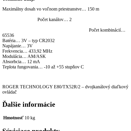
Maximálny dosah vo voľnom priestranstve… 150 m
Počet kanálov… 2
Počet kombinácií…
65536
Batéria… 3V – typ CR2032
Napájanie… 3V
Frekvencia… 433,92 MHz
Modulácia… AM/ASK
Absorbcia… 12 mA
Teplota fungovania… -10 až +55 stupňov C
ROGER TECHNOLOGY E80/TX52R/2 – dvojkanálový diaľkový
ovládač
Ďalšie informácie
Hmotnosť
10 kg
Súvisiace produkty