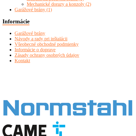
Mechanické dorazy a konzoly
(2)
Garážové brány
(1)
Informácie
Garážové brány
Návody a rady pri inštalácii
Všeobecné obchodné podmienky
Informácie o doprave
Zásady ochrany osobných údajov
Kontakt