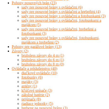
Pohony posuvných brán
(23)
sady pre posuvné brány s ovládačmi
(6)
sady pre posuvné brány s ovládačmi a hrebeňmi
(4)
sady pre posuvné brány s ovládačmi a fotobunkami
(3)
sady pre posuvné brány s ovládačmi, fotobunkami a
majákom
(5)
sady pre posuvné brány s ovládačmi, hrebeňmi a
fotobunkami
(3)
sady pre posuvné brány s ovládačmi, fotobunkami,
majákom a hrebeňmi
(2)
Pohony pre garážové brány
(13)
Závory
(2)
bruhsless závory do 4 m
(1)
bruhsless závory do 6 m
(1)
bruhsless závory do 8 m
(0)
Ovládače a príslušenstvo
(40)
diaľkové ovládače
(10)
fotobunky
(6)
majáky
(3)
antény
(1)
kľúčové spínače
(3)
záložné batérie
(2)
prijímače
(8)
riadiace jednotky
(5)
hrebene na posuvnú bránu
(3)