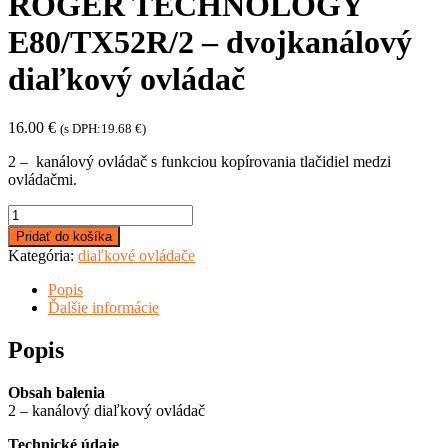
ROGER TECHNOLOGY
E80/TX52R/2 – dvojkanálový
diaľkový ovládač
16.00
€
(s DPH:
19.68
€
)
2 – kanálový ovládač s funkciou kopírovania tlačidiel medzi
ovládačmi.
množstvo
ROGER
Pridať do košíka
TECHNOLOGY
Kategória:
diaľkové ovládače
E80/TX52R/2
-
Popis
dvojkanálový
Ďalšie informácie
diaľkový
ovládač
Popis
Obsah balenia
2 – kanálový diaľkový ovládač
Technické údaje