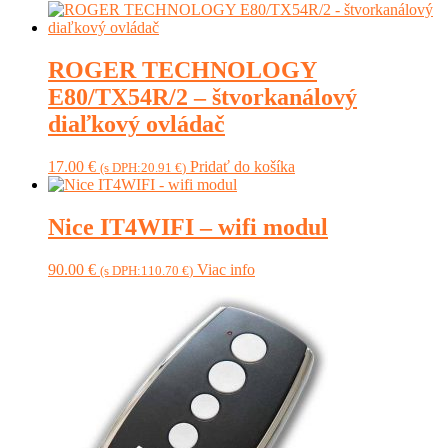
ROGER TECHNOLOGY
E80/TX54R/2 – štvorkanálový
diaľkový ovládač
17.00
€
Pridať do košíka
(s DPH:
20.91
€
)
Nice IT4WIFI – wifi modul
90.00
€
Viac info
(s DPH:
110.70
€
)