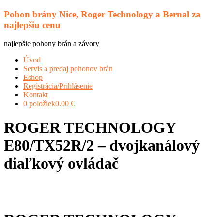
Prejsť
Pohon brány Nice, Roger Technology a Bernal za
na
najlepšiu cenu
obsah
najlepšie pohony brán a závory
Menu
Úvod
Servis a predaj pohonov brán
Eshop
Registrácia/Prihlásenie
Kontakt
0 položiek
0.00 €
ROGER TECHNOLOGY
E80/TX52R/2 – dvojkanálový
diaľkový ovládač