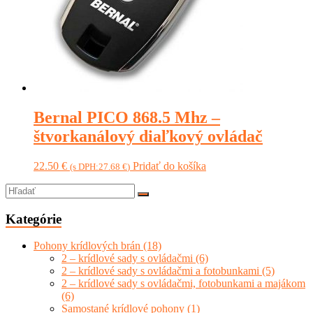
Bernal PICO 868.5 Mhz –
štvorkanálový diaľkový ovládač
22.50
€
Pridať do košíka
(s DPH:
27.68
€
)
Kategórie
Pohony krídlových brán
(18)
2 – krídlové sady s ovládačmi
(6)
2 – krídlové sady s ovládačmi a fotobunkami
(5)
2 – krídlové sady s ovládačmi, fotobunkami a majákom
(6)
Samostané krídlové pohony
(1)