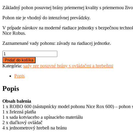
Základný pohon posuvnej brány priemernej kvality s priemernou živ
Pohon nie je vhodný do intenzívnej prevádzky.
V prípade nárokov na moderné riadiace jednotky s bezpečnou techno
Nice Robus.
Zaznamenané vady pohonu: závady na riadiacej jednotke.
množstvo
Nice
Pridať do košíka
Robo
Kategória:
sady pre posuvné brány s ovládačmi a hrebeňmi
600
-
Popis
sada
posuvného
Popis
pohonu
s
Obsah balenia
ovládačmi
1 x ROBO 600 (nástupnícky model pohonu Nice Rox 600) – pohon 
a
1 x železná platňa
a
1 x sada kotviaceho a upínacieho materiálu
hrebeňmi
2 x diaľkový ovládač
4 x jednometrový hrebeň na bránu