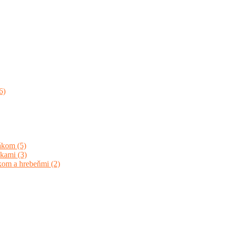
6)
jákom
(5)
unkami
(3)
ákom a hrebeňmi
(2)