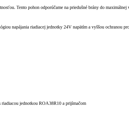
otnosťou. Tento pohon odporúčame na priedušné brány do maximálnej 
lógiou napájania riadiacej jednotky 24V napätím a vyššou ochranou p
s riadiacou jednotkou ROA38R10 a prijímačom