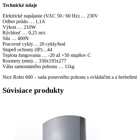
Technické údaje
Elektrické napájanie (VAC 50 / 60 Hz) … 230V
Odber prúdu … 1,1A
Výkon … 210W
Rýchlosť … 0,25 m/s
Sila … 400N
Pracovné cykly… 20 cykly/hod
Stupeň ochrany (IP)…44
Teplota fungovania … -20 až +50 stupňov C
Rozmery (mm)… 330x195x277
Váha samostatného pohonu … 11kg
Nice Robo 600 – sada posuvného pohonu s ovládačmi a a hrebeňmi
Súvisiace produkty