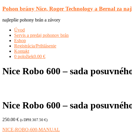
Prejsť
Pohon brány Nice, Roger Technology a Bernal za naj
na
obsah
najlepšie pohony brán a závory
Menu
Úvod
Servis a predaj pohonov brán
Eshop
Registrácia/Prihlásenie
Kontakt
0 položiek
0.00 €
Nice Robo 600 – sada posuvnéh
Nice Robo 600 – sada posuvnéh
250.00
€
(s DPH:
307.50
€
)
NICE-ROBO-600-MANUAL