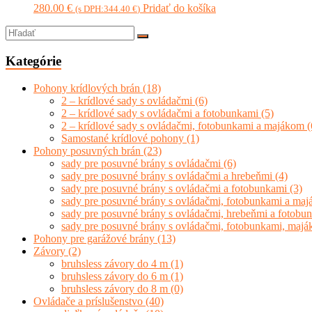
280.00
€
Pridať do košíka
(s DPH:
344.40
€
)
Kategórie
Pohony krídlových brán
(18)
2 – krídlové sady s ovládačmi
(6)
2 – krídlové sady s ovládačmi a fotobunkami
(5)
2 – krídlové sady s ovládačmi, fotobunkami a majákom
(
Samostané krídlové pohony
(1)
Pohony posuvných brán
(23)
sady pre posuvné brány s ovládačmi
(6)
sady pre posuvné brány s ovládačmi a hrebeňmi
(4)
sady pre posuvné brány s ovládačmi a fotobunkami
(3)
sady pre posuvné brány s ovládačmi, fotobunkami a ma
sady pre posuvné brány s ovládačmi, hrebeňmi a fotob
sady pre posuvné brány s ovládačmi, fotobunkami, maj
Pohony pre garážové brány
(13)
Závory
(2)
bruhsless závory do 4 m
(1)
bruhsless závory do 6 m
(1)
bruhsless závory do 8 m
(0)
Ovládače a príslušenstvo
(40)