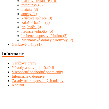
diaľkové ovládače
(10)
fotobunky
(6)
majáky
(3)
antény
(1)
kľúčové spínače
(3)
záložné batérie
(2)
prijímače
(8)
riadiace jednotky
(5)
hrebene na posuvnú bránu
(3)
Mechanické dorazy a konzoly
(2)
Garážové brány
(1)
Informácie
Garážové brány
Návody a rady pri inštalácii
Všeobecné obchodné podmienky
Informácie o doprave
Zásady ochrany osobných údajov
Kontakt